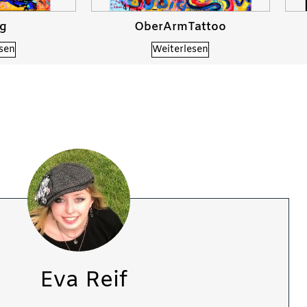
ig
OberArmTattoo
sen
Weiterlesen
Eva Reif