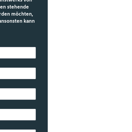
Kunstwerks von
unten stehende
werden möchten,
 ansonsten kann