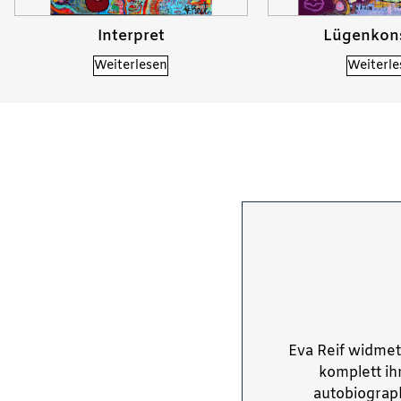
Interpret
Lügenkon
Weiterlesen
Weiterle
Eva Reif widmet
komplett ih
autobiograph