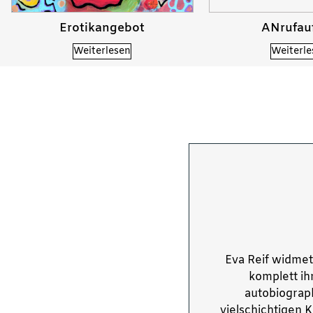
Erotikangebot
ANrufau
Weiterlesen
Weiterle
Eva Reif widmet
komplett ih
autobiograph
vielschichtigen