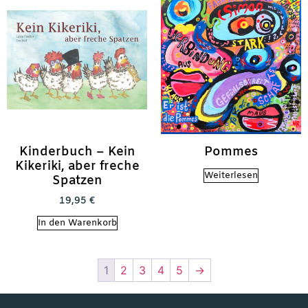
Kinderbuch – Kein
Pommes
Kikeriki, aber freche
Weiterlesen
Spatzen
19,95
€
In den Warenkorb
1
2
3
4
5
→