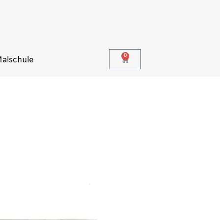
0
alschule